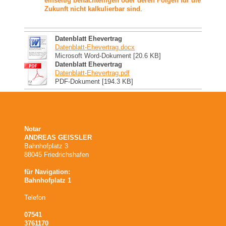
einseitig benachteiligen oder deren Folgen für die
Zukunft nicht kalkulierbar sind
.
Datenblatt Ehevertrag
Datenblatt-Ehevertrag.docx
Microsoft Word-Dokument [20.6 KB]
Datenblatt Ehevertrag
Datenblatt-Ehevertrag.pdf
PDF-Dokument [194.3 KB]
Notar
ANDREAS GEISSLER
Bahnhofplatz 3
88045 Friedrichshafen
für Navigation:
Bahnhofplatz 1
Telefon
07541
3761170