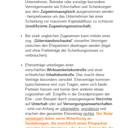
Unternehmen, Betriebe oder sonstige besondere
Vermögenswerte wie Erbschaften und Schenkungen
aus dem
Zugewinnausgleich
ausgenommen werden
- beispielsweise um das Unternehmen bei einer
Scheidung vor massivem Kapitalabfluss zu schützen
(
modifizierte Zugewinngemeinschaft
).
Bei stark ungleichen Zugewinnen kann mittels einer
sog. „
Güterstandsschaukel
“ steuerfrei Vermögen
zwischen den Ehepartnern übertragen werden (legal
und ohne Freibeträge der Schenkungssteuer zu
verbrauchen).
Eheverträge unterliegen einer
verschärften
Wirksamkeitskontrolle
und einer
richterlichen
Inhaltskontrolle
. Das macht diese
Verträge besonders sensibel. Eheverträge kommen
typischerweise erst zum Tragen, wenn sich beide
Parteien hassen und keiner dem anderen etwas
zugestehen will. Eingriffe in die Grundprinzipien der
Ehe - zum Beispiel durch unausgewogene
Verzichte
auf
Unterhalt
oder auf
Versorgungsanwartschaften
- sind von Anfang an
sittenwidrig
,
unzulässig
und
machen den gesamten Ehevertrag
nichtig
.
Der Notar
verweigert
daher seine Mitwirkung an
Gestaltungen, die ersichtlich einen Ehepartner