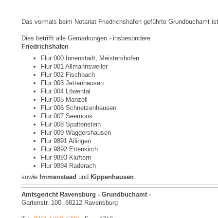
Das vormals beim Notariat Friedrichshafen geführte Grundbuchamt is
Dies betrifft alle Gemarkungen - insbesondere
Friedrichshafen
Flur 000 Innenstadt, Meistershofen
Flur 001 Allmannsweiler
Flur 002 Fischbach
Flur 003 Jettenhausen
Flur 004 Löwental
Flur 005 Manzell
Flur 006 Schnetzenhausen
Flur 007 Seemoos
Flur 008 Spaltenstein
Flur 009 Waggershausen
Flur 9891 Ailingen
Flur 9892 Ettenkirch
Flur 9893 Kluftern
Flur 9894 Raderach
sowie
Immenstaad
und
Kippenhausen
.
Amtsgericht Ravensburg - Grundbuchamt -
Gartenstr. 100, 88212 Ravensburg