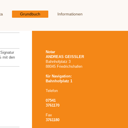
ta
Grundbuch
Informationen
Notar
 Signatur
ANDREAS GEISSLER
% mit den
Bahnhofplatz 3
88045 Friedrichshafen
für Navigation:
Bahnhofplatz 1
Telefon
07541
3761170
Fax
3761180